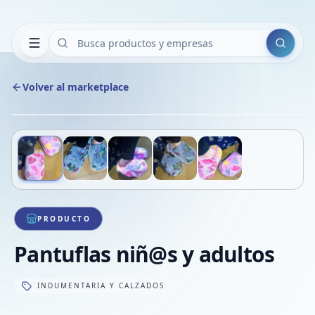
Buscar
Volver al marketplace
Copiar
Compart
Compa
Deslizá para ver más imágenes
1
/
5
VER
Compa
Compa
Compa
PRODUCTO
Pantuflas niñ@s y adultos
INDUMENTARIA Y CALZADOS