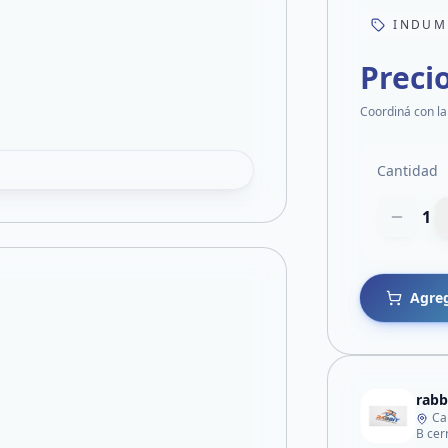
INDUM
Preci
Coordiná con la
Cantidad
1
Agreg
rabb
Ca
B cer