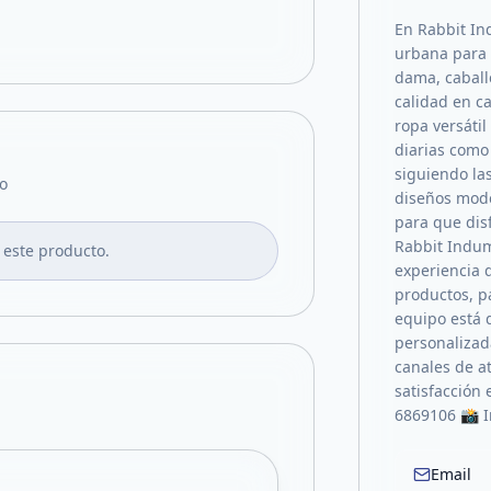
En Rabbit In
urbana para 
dama, caball
calidad en ca
ropa versáti
diarias com
siguiendo la
o
diseños mode
para que dis
Rabbit Indum
 este producto.
experiencia 
productos, p
equipo está 
personalizad
canales de a
satisfacción
6869106 📸 
Email