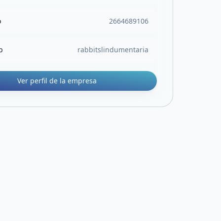
o
2664689106
b
rabbitslindumentaria
Ver perfil de la empresa