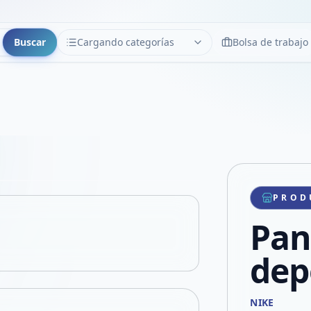
Buscar
Cargando categorías
Bolsa de trabajo
CATEGORÍAS
Limpiar
Cargando categorías...
Copiar link
Compartir producto
Compartir por WhatsApp
PROD
VER EN PANTALLA COMPLETA
Compartir por mail
Pan
Compartir en Facebook
Compartir en X
dep
NIKE