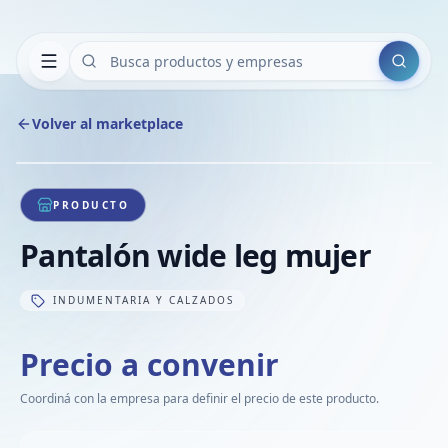
Buscar
Volver al marketplace
Copiar
Compart
Compa
1
/
1
VER
Compa
PRODUCTO
Compa
Pantalón wide leg mujer
Compa
INDUMENTARIA Y CALZADOS
Precio a convenir
Coordiná con la empresa para definir el precio de este producto.