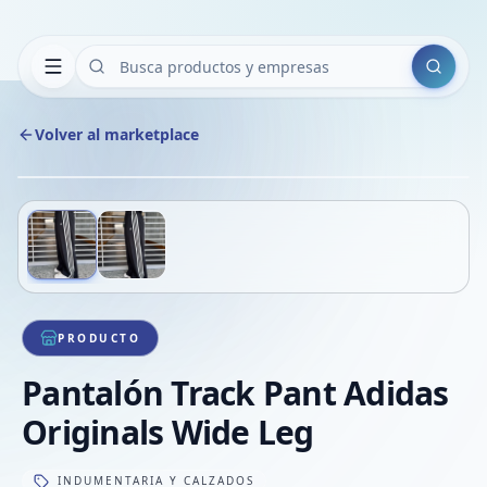
Buscar
Volver al marketplace
Copiar
Compart
Compa
Deslizá para ver más imágenes
1
/
2
VER
Compa
Compa
Compa
PRODUCTO
Pantalón Track Pant Adidas
Originals Wide Leg
INDUMENTARIA Y CALZADOS