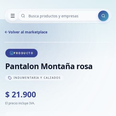
Buscar
Volver al marketplace
Copiar
Compart
Compa
1
/
1
VER
Compa
PRODUCTO
Compa
Pantalon Montaña rosa
Compa
INDUMENTARIA Y CALZADOS
$ 21.900
El precio incluye IVA.