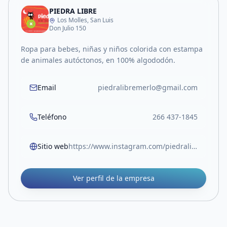
PIEDRA LIBRE
Los Molles, San Luis
Don Julio 150
Ropa para bebes, niñas y niños colorida con estampa
de animales autóctonos, en 100% algododón.
Email
piedralibremerlo@gmail.com
Teléfono
266 437-1845
Sitio web
https://www.instagram.com/piedralibrelosmolles?igsh=Z24yZ3BudXk2bGo2
Ver perfil de la empresa