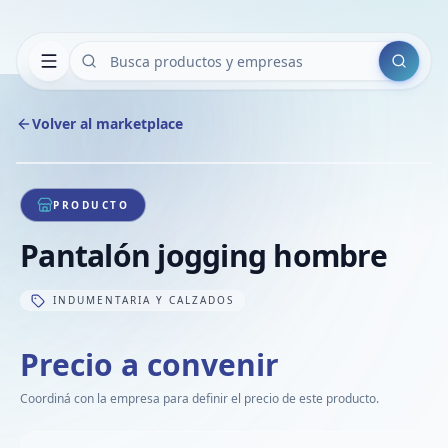
Buscar
Volver al marketplace
Copiar
Compart
Compa
1
/
1
VER
Compa
PRODUCTO
Compa
Pantalón jogging hombre
Compa
INDUMENTARIA Y CALZADOS
Precio a convenir
Coordiná con la empresa para definir el precio de este producto.