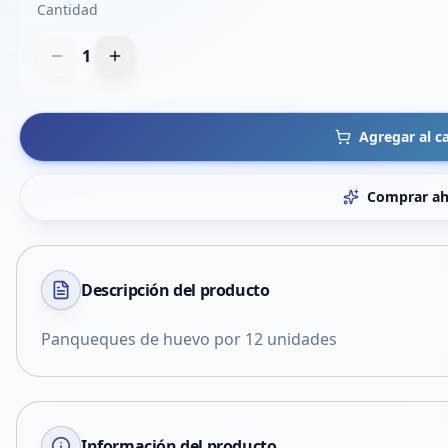
Cantidad
1
Agregar al ca
Comprar ah
Descripción del
producto
Panqueques de huevo por 12 unidades
Información del producto