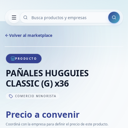
Buscar
Volver al marketplace
Copiar
Compart
Compa
1
/
1
VER
Compa
PRODUCTO
Compa
PAÑALES HUGGUIES
Compa
CLASSIC (G) x36
COMERCIO MINORISTA
Precio a convenir
Coordiná con la empresa para definir el precio de este producto.