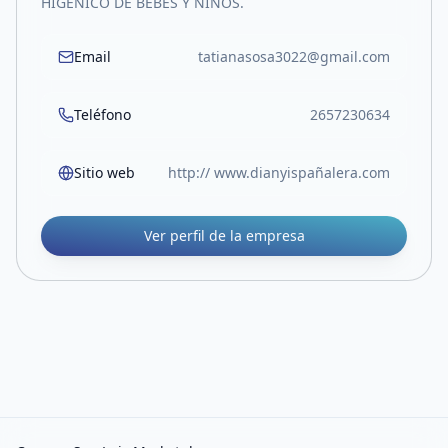
HIGENICO DE BEBES Y NIÑOS.
Email
tatianasosa3022@gmail.com
Teléfono
2657230634
Sitio web
http:// www.dianyispañalera.com
Ver perfil de la empresa