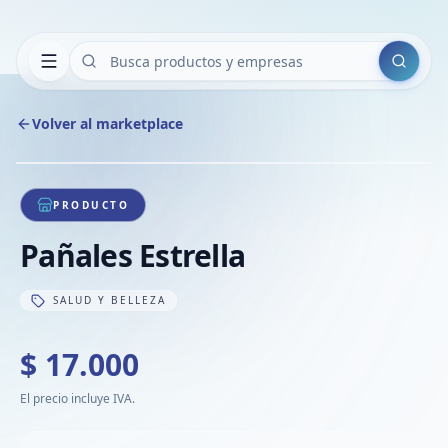
Buscar
Volver al marketplace
Copiar
Compart
Compa
1
/
1
VER
Compa
PRODUCTO
Compa
Pañales Estrella
Compa
SALUD Y BELLEZA
$ 17.000
El precio incluye IVA.