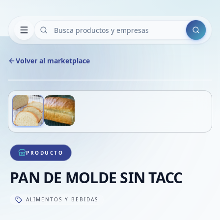
Buscar
Volver al marketplace
Copiar
Compart
Compa
Deslizá para ver más imágenes
1
/
2
VER
Compa
Compa
Compa
PRODUCTO
PAN DE MOLDE SIN TACC
ALIMENTOS Y BEBIDAS