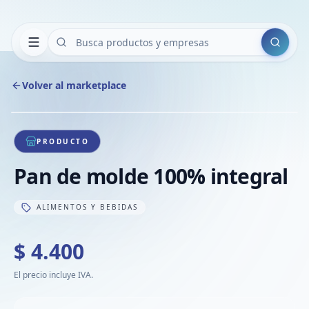
Buscar
Volver al marketplace
Copiar
Compart
Compa
1
/
1
VER
Compa
PRODUCTO
Compa
Pan de molde 100% integral
Compa
ALIMENTOS Y BEBIDAS
$ 4.400
El precio incluye IVA.