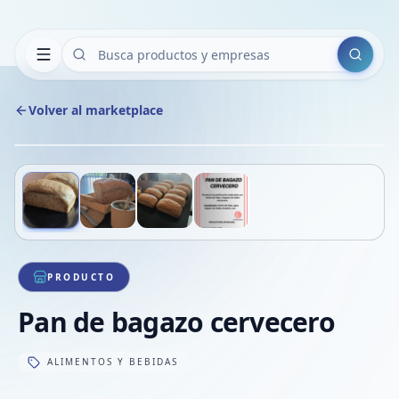
Buscar
Volver al marketplace
Copiar
Compart
Compa
Deslizá para ver más imágenes
1
/
4
VER
Compa
Compa
Compa
PRODUCTO
Pan de bagazo cervecero
ALIMENTOS Y BEBIDAS