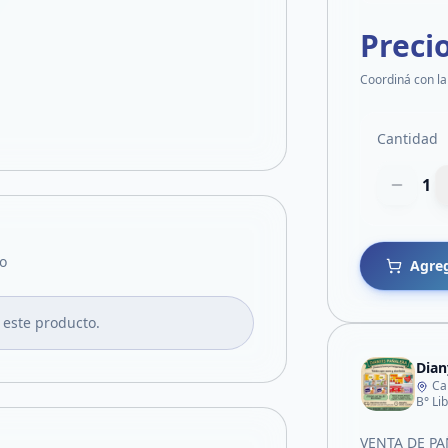
Preci
Coordiná con la
Cantidad
1
o
Agreg
 este producto.
Dian
Ca
B° Li
VENTA DE P