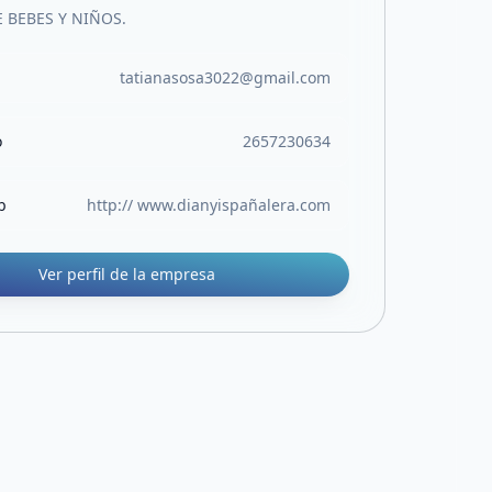
 BEBES Y NIÑOS.
tatianasosa3022@gmail.com
o
2657230634
b
http:// www.dianyispañalera.com
Ver perfil de la empresa