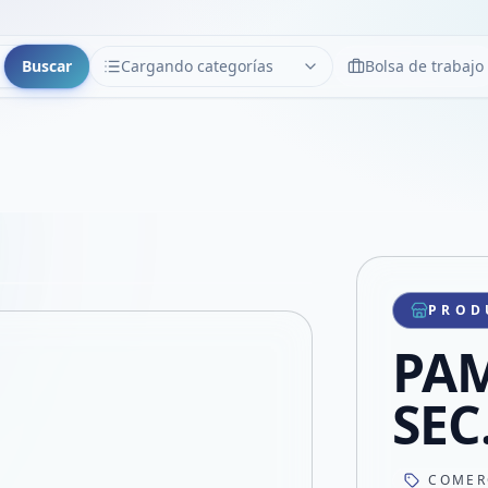
Buscar
Cargando categorías
Bolsa de trabajo
CATEGORÍAS
Limpiar
Cargando categorías...
Copiar link
Compartir producto
Compartir por WhatsApp
PROD
VER EN PANTALLA COMPLETA
Compartir por mail
PAM
Compartir en Facebook
Compartir en X
SEC
COMER