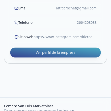
Email
latiticrochet@gmail.com
Teléfono
2664208088
Sitio web
https://www.instagram.com/titicrochet.lp?igsh=cnBwaHJhZWp6d2V3&utm_source=qr
Ver perfil de la empresa
Compre San Luis Marketplace
Conectamos empresas y personas en San Luis con