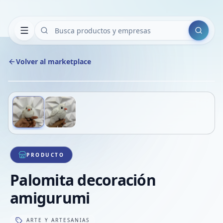
Buscar
Volver al marketplace
Copiar
Compart
Compa
Deslizá para ver más imágenes
1
/
2
VER
Compa
Compa
Compa
PRODUCTO
Palomita decoración
amigurumi
ARTE Y ARTESANIAS