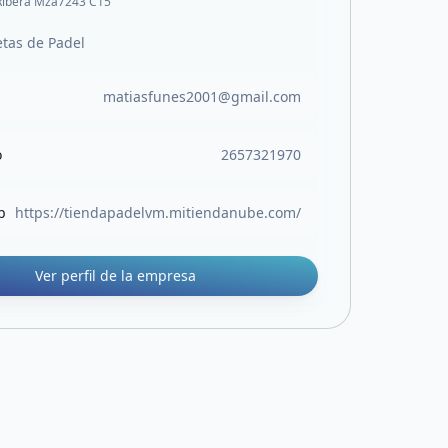
Ribera Mza7243 C15
etas de Padel
matiasfunes2001@gmail.com
o
2657321970
b
https://tiendapadelvm.mitiendanube.com/
Ver perfil de la empresa