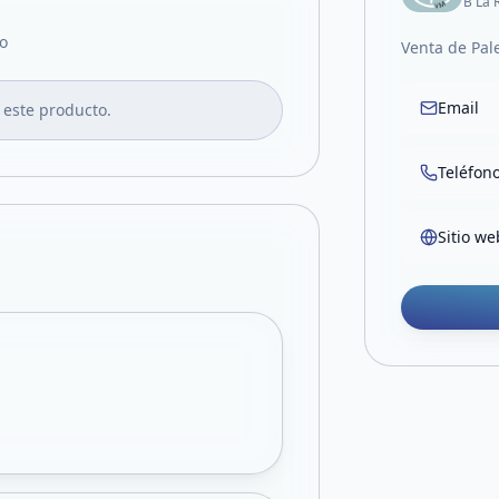
B La 
o
Venta de Pal
Email
 este producto.
Teléfon
Sitio we