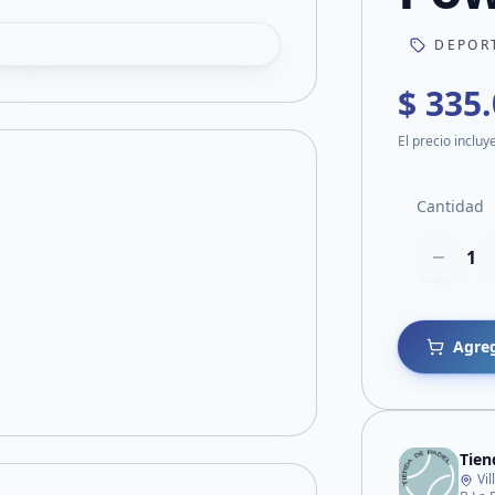
DEPORT
$ 335
El precio incluy
Cantidad
1
Agreg
Tie
Vi