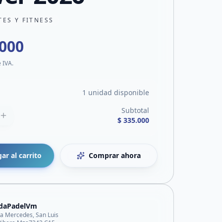
ES Y FITNESS
.000
e IVA.
1 unidad disponible
Subtotal
$ 335.000
ar al carrito
Comprar ahora
ndaPadelVm
lla Mercedes, San Luis