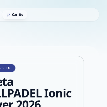
Carrito
UCTO
eta
LPADEL Ionic
er 2026