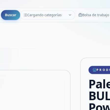
Buscar
Cargando categorías
Bolsa de trabajo
CATEGORÍAS
Limpiar
Cargando categorías...
Copiar link
Compartir producto
Compartir por WhatsApp
PROD
VER EN PANTALLA COMPLETA
Compartir por mail
Pal
Compartir en Facebook
Compartir en X
BUL
Pow