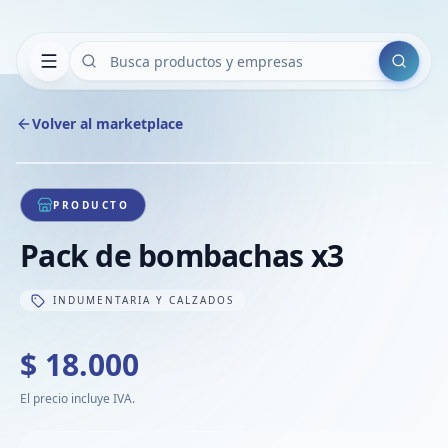
Buscar
Volver al marketplace
Copiar
Compart
Compa
1
/
1
VER
Compa
PRODUCTO
Compa
Pack de bombachas x3
Compa
INDUMENTARIA Y CALZADOS
$ 18.000
El precio incluye IVA.