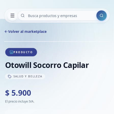
Buscar
Volver al marketplace
Copiar
Compart
Compa
1
/
1
VER
Compa
PRODUCTO
Compa
Otowill Socorro Capilar
Compa
SALUD Y BELLEZA
$ 5.900
El precio incluye IVA.