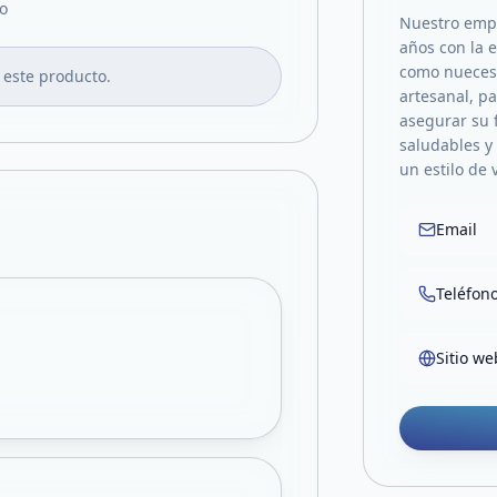
o
Nuestro empr
años con la e
como nueces
 este producto.
artesanal, p
asegurar su 
saludables y
un estilo de 
Email
Teléfon
Sitio we