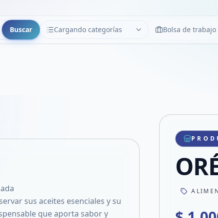
Buscar
Cargando categorías
Bolsa de trabajo
CATEGORÍAS
Limpiar
Cargando categorías...
Copiar link
Compartir producto
Compartir por WhatsApp
PROD
VER EN PANTALLA COMPLETA
Compartir por mail
ORÉ
Compartir en Facebook
Compartir en X
nada
ALIME
ervar sus aceites esenciales y su
$ 1.00
spensable que aporta sabor y