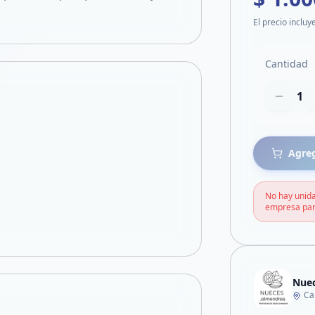
El precio incluy
Cantidad
1
Agreg
No hay unida
empresa par
Nuec
Ca