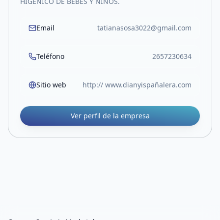
HIGENICO DE BEBES Y NIÑOS.
Email
tatianasosa3022@gmail.com
Teléfono
2657230634
Sitio web
http:// www.dianyispañalera.com
Ver perfil de la empresa