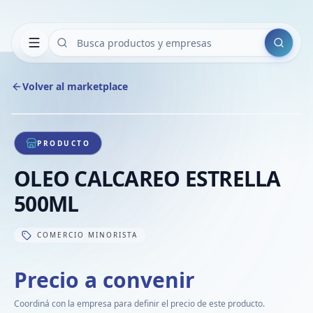
Buscar
Volver al marketplace
Copiar
Compart
Compa
1
/
1
VER
Compa
PRODUCTO
Compa
OLEO CALCAREO ESTRELLA
Compa
500ML
COMERCIO MINORISTA
Precio a convenir
Coordiná con la empresa para definir el precio de este producto.