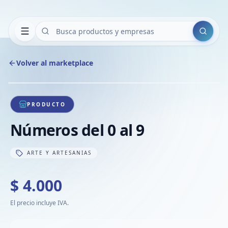
Buscar
Volver al marketplace
Copiar
Compart
Compa
1
/
1
VER
Compa
PRODUCTO
Compa
Números del 0 al 9
Compa
ARTE Y ARTESANIAS
$ 4.000
El precio incluye IVA.