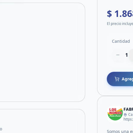
$ 1.86
El precio incluy
Cantidad
1
Agreg
FAB
Ca
o
Somos una em