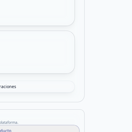
oraciones
 plataforma.
oducto