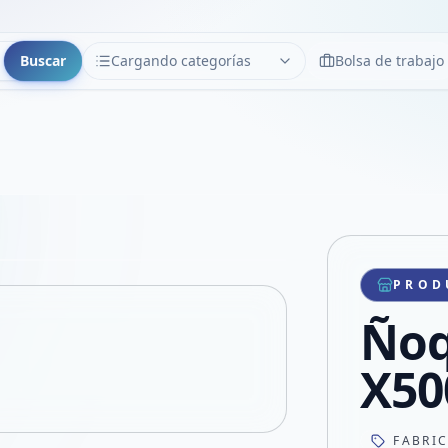
Buscar
Cargando categorías
Bolsa de trabajo
CATEGORÍAS
Limpiar
Cargando categorías...
Copiar link
Compartir producto
Compartir por WhatsApp
PROD
VER EN PANTALLA COMPLETA
Compartir por mail
Ñoq
Compartir en Facebook
Compartir en X
X50
FABRI