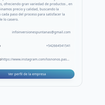
as, ofreciendo gran variedad de productos , en
inamos precio y calidad, buscando la
n cada paso del proceso para satisfacer la
e lo casero.
infoinversionespuntanas@gmail.com
o
+542664541541
b
https://www.instagram.com/losnonos.pastas?igsh=bWM4cWtzNDZuNDB1
Ver perfil de la empresa