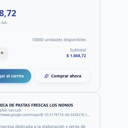
8,72
e IVA.
10000 unidades disponibles
Subtotal
$ 1.868,72
ar al carrito
Comprar ahora
RICA DE PASTAS FRESCAS LOS NONOS
pital, San Luis
https://www.google.com/maps/@-33.3178774,-66.3438276,14z?entry=ttu&g_ep=EgoyMDI2MDYwMy4xIKXMDSoASAFQAw%3D%3D
presa dedicada a la elaboración y venta de