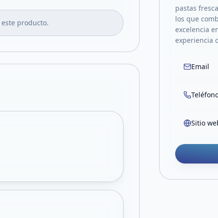
pastas fresc
los que comb
 este producto.
excelencia e
experiencia d
Email
Teléfon
Sitio we