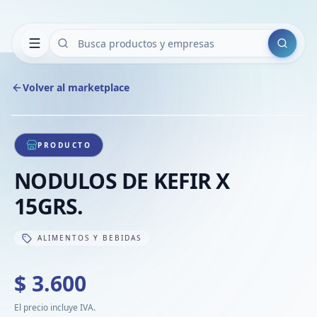
Buscar
Volver al marketplace
Copiar
Compart
Compa
1
/
1
VER
Compa
PRODUCTO
Compa
NODULOS DE KEFIR X
Compa
15GRS.
ALIMENTOS Y BEBIDAS
$ 3.600
El precio incluye IVA.