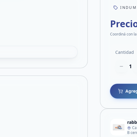
INDUM
Preci
Coordiná con la
Cantidad
1
Agreg
rabb
Ca
B cer