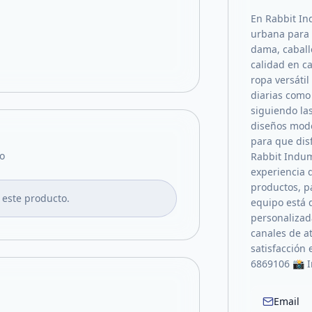
En Rabbit In
urbana para 
dama, caball
calidad en ca
ropa versáti
diarias com
siguiendo la
diseños mode
para que dis
o
Rabbit Indum
experiencia 
productos, p
 este producto.
equipo está 
personalizad
canales de a
satisfacción
6869106 📸 
Email