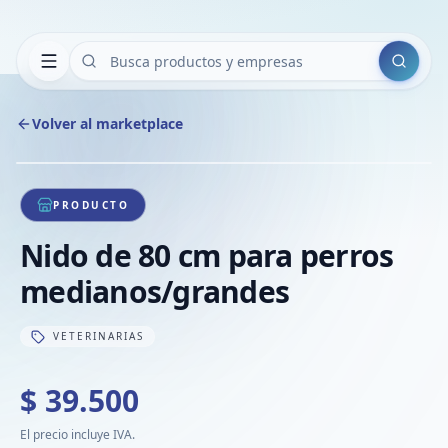
Buscar
Volver al marketplace
Copiar
Compart
Compa
1
/
1
VER
Compa
PRODUCTO
Compa
Nido de 80 cm para perros
Compa
medianos/grandes
VETERINARIAS
$ 39.500
El precio incluye IVA.