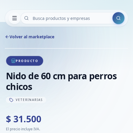
Buscar
Volver al marketplace
Copiar
Compart
Compa
1
/
1
VER
Compa
PRODUCTO
Compa
Nido de 60 cm para perros
Compa
chicos
VETERINARIAS
$ 31.500
El precio incluye IVA.