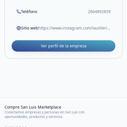
Teléfono
2664892859
Sitio web
https://www.instagram.com/lautileriasl?igsh=MTdzYnFrZzI0ZWRuOA%3D%3D&utm_source=qr
Ver perfil de la empresa
Compre San Luis Marketplace
Conectamos empresas y personas en San Luis con
oportunidades, productos y servicios.