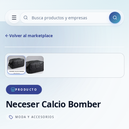
Buscar
Volver al marketplace
Copiar
Compart
Compa
Deslizá para ver más imágenes
1
/
2
VER
Compa
Compa
Compa
PRODUCTO
Neceser Calcio Bomber
MODA Y ACCESORIOS