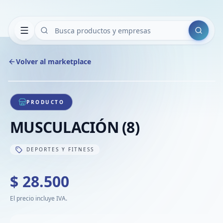
Buscar
Volver al marketplace
Copia
Compart
Compa
1
/
1
VER
Compa
PRODUCTO
Compa
MUSCULACIÓN (8)
Compa
DEPORTES Y FITNESS
$ 28.500
El precio incluye IVA.