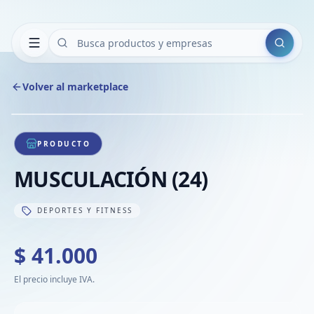
Buscar
Volver al marketplace
Copia
Compart
Compa
1
/
1
VER
Compa
PRODUCTO
Compa
MUSCULACIÓN (24)
Compa
DEPORTES Y FITNESS
$ 41.000
El precio incluye IVA.