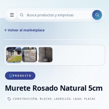
Buscar
Volver al marketplace
Copiar
Compart
Compa
Deslizá para ver más imágenes
1
/
3
VER
Compa
Compa
Compa
PRODUCTO
Murete Rosado Natural 5cm
CONSTRUCCIÓN, BLOCKS, LADRILLOS, LAJAS, PLACAS