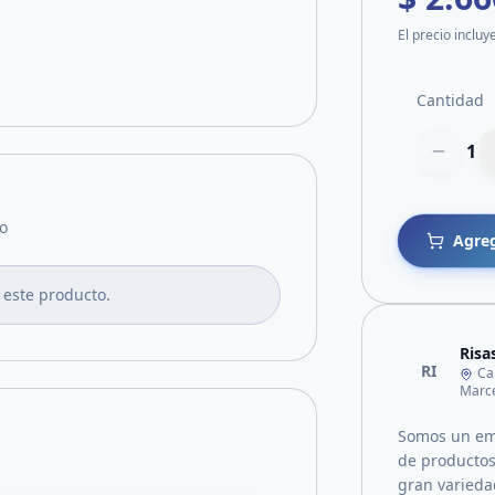
El precio incluy
Cantidad
1
o
Agreg
 este producto.
Risa
RI
Ca
Marce
Somos un em
de productos
gran varieda