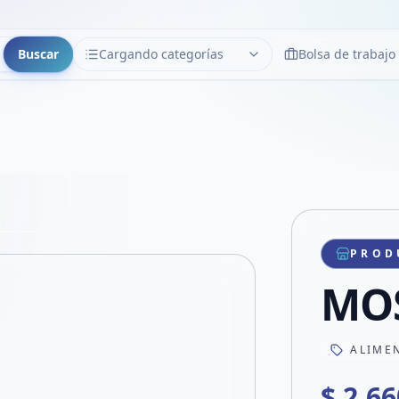
Buscar
Cargando categorías
Bolsa de trabajo
CATEGORÍAS
Limpiar
Cargando categorías...
Copiar link
Compartir producto
Compartir por WhatsApp
PROD
VER EN PANTALLA COMPLETA
Compartir por mail
MOS
Compartir en Facebook
Compartir en X
ALIME
$ 2.66