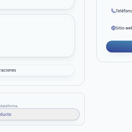
Teléfon
Sitio we
oraciones
 plataforma.
oducto