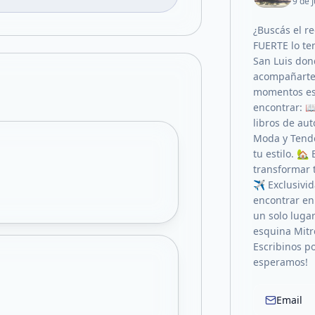
9 de 
¿Buscás el r
FUERTE lo t
San Luis don
acompañarte 
momentos esp
encontrar: 📖
libros de au
Moda y Tende
tu estilo. 🏡
transformar 
✈️ Exclusivi
encontrar en
un solo lugar
esquina Mitr
Escribinos p
esperamos!
Email