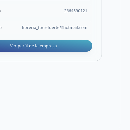
o
2664390121
b
libreria_torrefuerte@hotmail.com
Ver perfil de la empresa