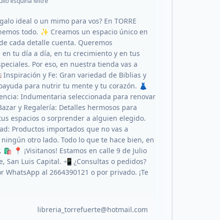
Julio esquina Mitre
egalo ideal o un mimo para vos? En TORRE
enemos todo. ✨ Creamos un espacio único en
de cada detalle cuenta. Queremos
en tu día a día, en tu crecimiento y en tus
eciales. Por eso, en nuestra tienda vas a
 Inspiración y Fe: Gran variedad de Biblias y
toayuda para nutrir tu mente y tu corazón. 👗
ncia: Indumentaria seleccionada para renovar
 Bazar y Regalería: Detalles hermosos para
tus espacios o sorprender a alguien elegido.
dad: Productos importados que no vas a
 ningún otro lado. Todo lo que te hace bien, en
. 🛍️ 📍 ¡Visitanos! Estamos en calle 9 de Julio
e, San Luis Capital. 📲 ¿Consultas o pedidos?
or WhatsApp al 2664390121 o por privado. ¡Te
libreria_torrefuerte@hotmail.com