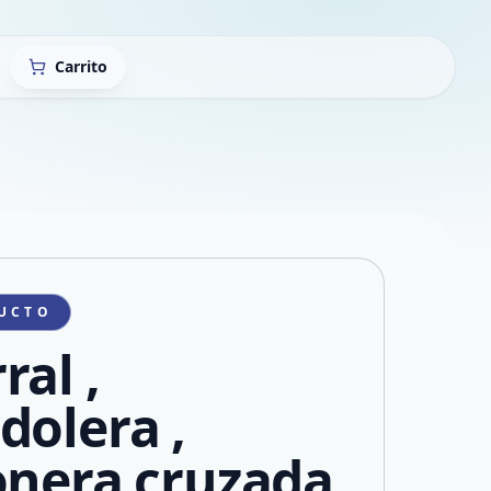
Carrito
UCTO
ral ,
dolera ,
onera cruzada