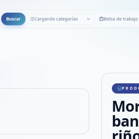
Buscar
Cargando categorías
Bolsa de trabajo
CATEGORÍAS
Limpiar
Cargando categorías...
Copiar link
Compartir producto
Compartir por WhatsApp
PROD
VER EN PANTALLA COMPLETA
Compartir por mail
Mor
Compartir en Facebook
Compartir en X
ban
riñ