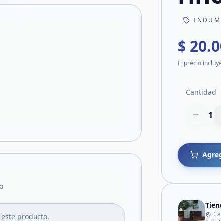
INDUM
$ 20.
El precio incluy
Cantidad
1
Agreg
o
Tien
Ca
 este producto.