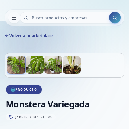
Buscar
Volver al marketplace
Copiar
Compart
Compa
Deslizá para ver más imágenes
1
/
4
VER
Compa
Compa
Compa
PRODUCTO
Monstera Variegada
JARDIN Y MASCOTAS