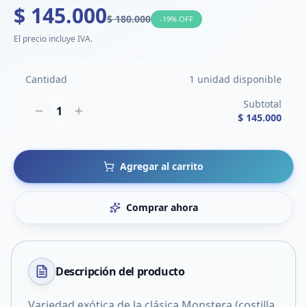
$ 145.000
$ 180.000
-
19
% OFF
El precio incluye IVA.
Cantidad
1 unidad disponible
Subtotal
1
$ 145.000
Agregar al carrito
Comprar ahora
Descripción del
producto
Variedad exótica de la clásica Monstera (costilla