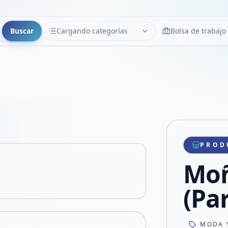
Buscar
Cargando categorías
Bolsa de trabajo
CATEGORÍAS
Limpiar
Cargando categorías...
Copiar link
Compartir producto
Compartir por WhatsApp
PROD
VER EN PANTALLA COMPLETA
Compartir por mail
Moñ
Compartir en Facebook
Compartir en X
(Par
MODA 