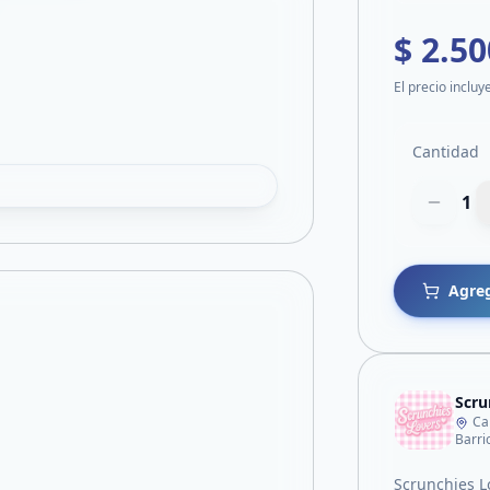
$ 2.50
El precio incluy
Cantidad
1
Agreg
Scru
Ca
Barri
Scrunchies L