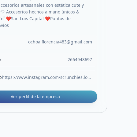
ccesorios artesanales con estética cute y
♡♡ Accesorios hechos a mano únicos &
♡ɞ˚ ❤️San Luis Capital ❤️Puntos de
víos
ochoa.florencia483@gmail.com
o
2664948697
b
https://www.instagram.com/scrunchies.lovers.sl?utm_source=ig_web_button_share_sheet&igsh=ZDNlZDc0MzIxNw==
Ver perfil de la empresa