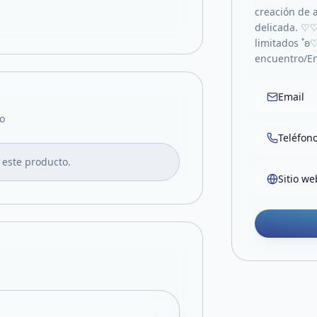
creación de a
delicada. ♡
limitados ˚ʚ
encuentro/En
Email
o
Teléfon
 este producto.
Sitio we