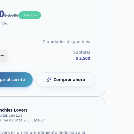
0
$ 3.000
-
17
% OFF
e IVA.
2 unidades disponibles
Subtotal
$ 2.500
ar al carrito
Comprar ahora
nchies Lovers
pital, San Luis
o 164 viv, Mza 288, Casa 27
overs es un emprendimiento dedicado a la