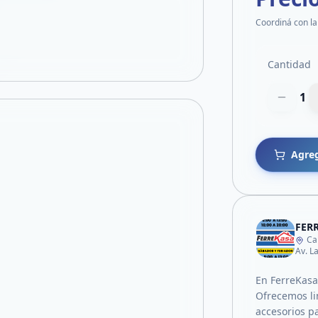
Coordiná con la
Cantidad
1
Agreg
FER
Ca
Av. L
En FerreKasa
Ofrecemos li
accesorios p