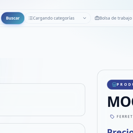
Buscar
Cargando categorías
Bolsa de trabajo
CATEGORÍAS
Limpiar
Cargando categorías...
Copiar link
Compartir producto
Compartir por WhatsApp
PROD
VER EN PANTALLA COMPLETA
Compartir por mail
MO
Compartir en Facebook
Compartir en X
FERRE
Preci