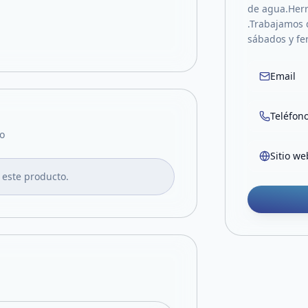
de agua.Herr
.Trabajamos d
sábados y fer
Email
Teléfon
o
Sitio we
 este producto.