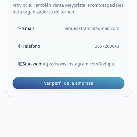
Provincia. También venta Mayorista. Promo especiales
para organizadores de torneo.
Email
vinuesafranco@gmail.com
Teléfono
2657263643
Sitio web
https://www.instagram.com/todopadel.vm?igsh=bjl5OW4yM3ZkZWQ4
Ver perfil de la empresa