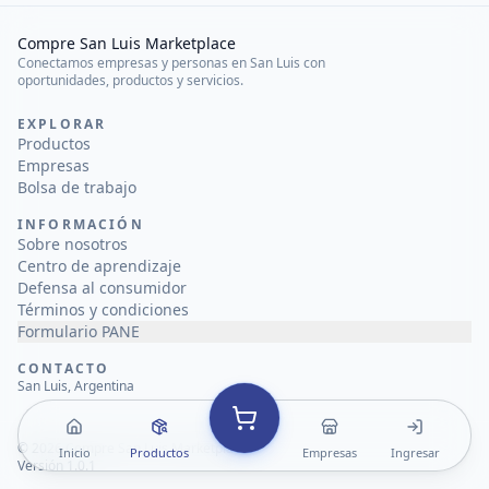
Compre San Luis Marketplace
Conectamos empresas y personas en San Luis con
oportunidades, productos y servicios.
EXPLORAR
Productos
Empresas
Bolsa de trabajo
INFORMACIÓN
Sobre nosotros
Centro de aprendizaje
Defensa al consumidor
Términos y condiciones
Formulario PANE
CONTACTO
San Luis, Argentina
©
2026
Compre San Luis Marketplace
Inicio
Productos
Empresas
Ingresar
Versión 1.0.1