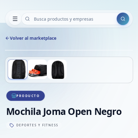
Buscar
Volver al marketplace
Copiar
Compart
Compa
Deslizá para ver más imágenes
1
/
3
VER
Compa
Compa
Compa
PRODUCTO
Mochila Joma Open Negro
DEPORTES Y FITNESS