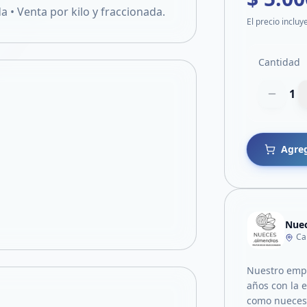
 • Venta por kilo y fraccionada.
El precio incluy
Cantidad
1
Agreg
Nuec
Ca
Nuestro empr
años con la e
como nueces