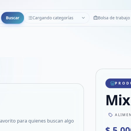
Buscar
Cargando categorías
Bolsa de trabajo
CATEGORÍAS
Limpiar
Cargando categorías...
Copiar link
Compartir producto
Compartir por WhatsApp
PROD
VER EN PANTALLA COMPLETA
Compartir por mail
Mix
Compartir en Facebook
Compartir en X
ALIME
 favorito para quienes buscan algo
$ 5.00