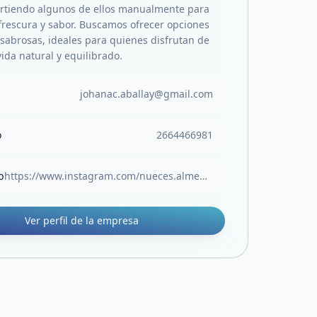
artiendo algunos de ellos manualmente para
frescura y sabor. Buscamos ofrecer opciones
 sabrosas, ideales para quienes disfrutan de
vida natural y equilibrado.
johanac.aballay@gmail.com
o
2664466981
b
https://www.instagram.com/nueces.almendras/
Ver perfil de la empresa