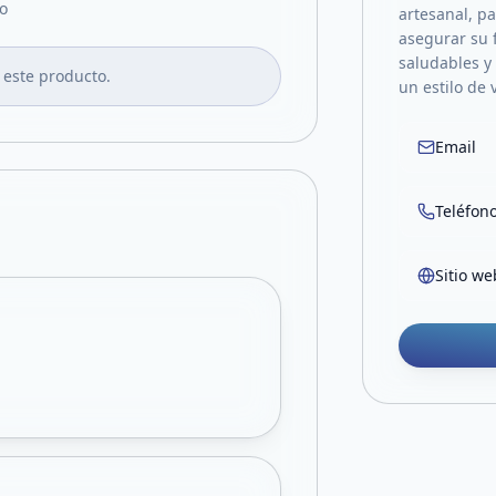
o
artesanal, p
asegurar su 
saludables y
 este producto.
un estilo de 
Email
Teléfon
Sitio we