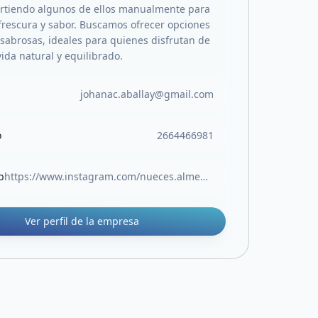
artiendo algunos de ellos manualmente para
frescura y sabor. Buscamos ofrecer opciones
 sabrosas, ideales para quienes disfrutan de
vida natural y equilibrado.
johanac.aballay@gmail.com
o
2664466981
b
https://www.instagram.com/nueces.almendras/
Ver perfil de la empresa