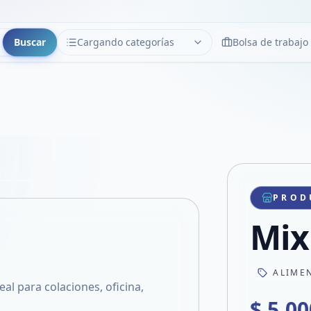
Buscar
Cargando categorías
Bolsa de trabajo
CATEGORÍAS
Limpiar
Cargando categorías...
Copiar link
Compartir producto
Compartir por WhatsApp
PROD
VER EN PANTALLA COMPLETA
Compartir por mail
Mix
Compartir en Facebook
Compartir en X
ALIME
al para colaciones, oficina,
$ 5.00