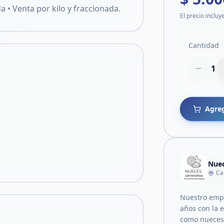
 • Venta por kilo y fraccionada.
El precio incluy
Cantidad
1
Agreg
Nuec
Ca
Nuestro empr
años con la e
como nueces