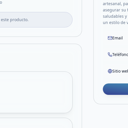
o
artesanal, p
asegurar su 
saludables y
 este producto.
un estilo de 
Email
Teléfon
Sitio we