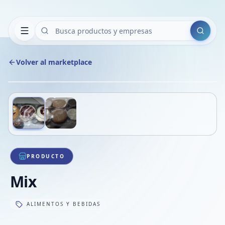
Buscar
Volver al marketplace
Copiar
Compart
Compa
Deslizá para ver más imágenes
1
/
2
VER
Compa
Compa
Compa
PRODUCTO
Mix
ALIMENTOS Y BEBIDAS