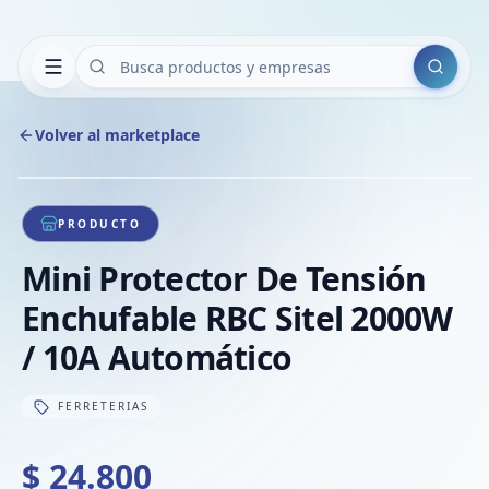
Buscar
Volver al marketplace
Copiar
Compart
Compa
1
/
1
VER
Compa
PRODUCTO
Compa
Mini Protector De Tensión
Compa
Enchufable RBC Sitel 2000W
/ 10A Automático
FERRETERIAS
$ 24.800