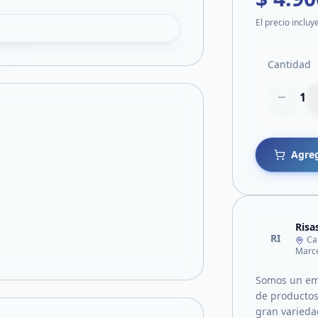
El precio incluy
Cantidad
1
Agreg
Risa
RI
Ca
Marce
Somos un em
de productos
gran varieda