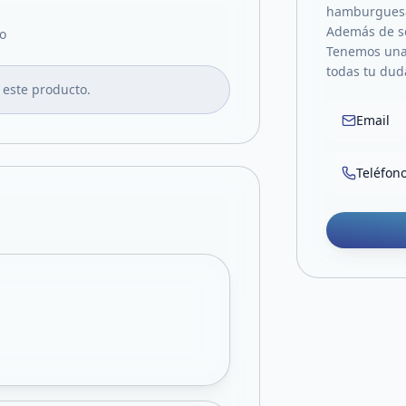
hamburguesas
Además de se
o
Tenemos una 
todas tu duda
 este producto.
Email
Teléfon