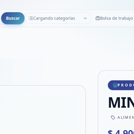
Buscar
Cargando categorías
Bolsa de trabajo
CATEGORÍAS
Limpiar
Cargando categorías...
Copiar link
Compartir producto
Compartir por WhatsApp
PROD
VER EN PANTALLA COMPLETA
Compartir por mail
MIN
Compartir en Facebook
Compartir en X
ALIME
$ 4.90