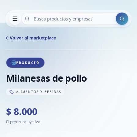
Buscar
Volver al marketplace
Copiar
Compart
Compa
1
/
1
VER
Compa
PRODUCTO
Compa
Milanesas de pollo
Compa
ALIMENTOS Y BEBIDAS
$ 8.000
El precio incluye IVA.