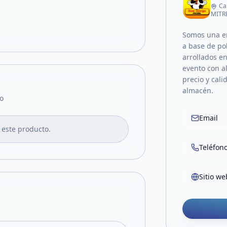
Ca
MITR
Somos una em
a base de po
arrollados e
evento con al
precio y cal
almacén.
o
Email
 este producto.
Teléfon
Sitio we