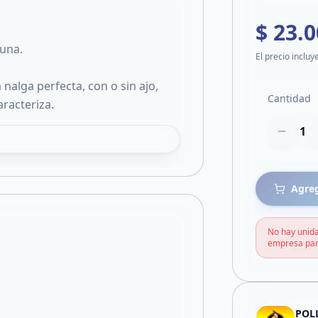
$ 23.
una.
El precio incluy
 nalga perfecta, con o sin ajo,
Cantidad
racteriza.
1
Agreg
No hay unida
empresa par
POL