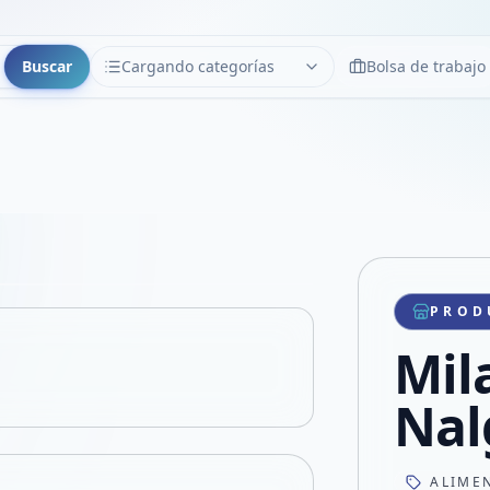
Buscar
Cargando categorías
Bolsa de trabajo
CATEGORÍAS
Limpiar
Cargando categorías...
Copiar link
Compartir producto
Compartir por WhatsApp
PROD
VER EN PANTALLA COMPLETA
Compartir por mail
Mil
Compartir en Facebook
Compartir en X
Nal
ALIME