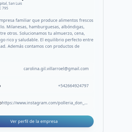
pital, San Luis
E 795
presa familiar que produce alimentos frescos
llo. Milanesas, hamburguesas, albóndigas,
ntre otros. Solucionamos tu almuerzo, cena,
go rico y saludable. El equilibrio perfecto entre
idad. Además contamos con productos de
carolina.gil.villarroel@gmail.com
o
+542664924797
b
https://www.instagram.com/polleria_don_jorge/
Ver perfil de la empresa