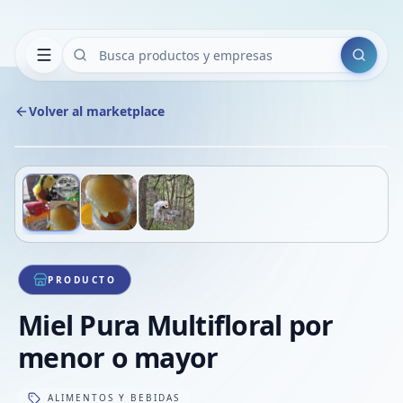
Buscar
Volver al marketplace
Copiar
Compart
Compa
Deslizá para ver más imágenes
1
/
3
VER
Compa
Compa
Compa
PRODUCTO
Miel Pura Multifloral por
menor o mayor
ALIMENTOS Y BEBIDAS