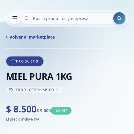
Buscar
Volver al marketplace
Copiar
Compart
Compa
1
/
1
VER
Compa
PRODUCTO
Compa
MIEL PURA 1KG
Compa
PRODUCCIÓN APÍCOLA
$ 8.500
$ 9.000
-
6
% OFF
El precio incluye IVA.