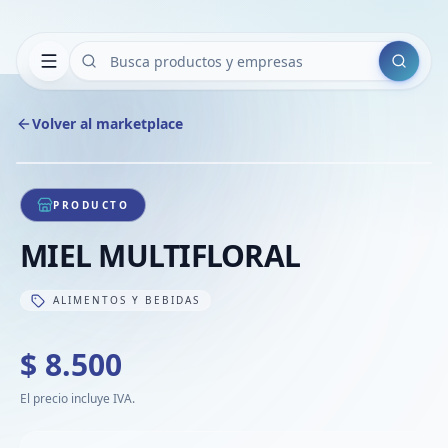
Buscar
Volver al marketplace
Copiar
Compart
Compa
1
/
1
VER
Compa
PRODUCTO
Compa
MIEL MULTIFLORAL
Compa
ALIMENTOS Y BEBIDAS
$ 8.500
El precio incluye IVA.