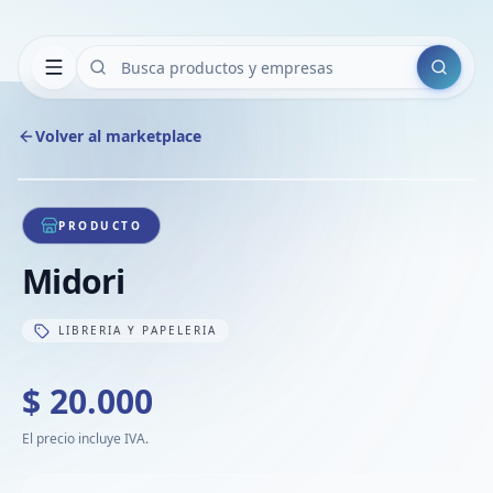
Buscar
Volver al marketplace
Copiar
Compart
Compa
1
/
1
VER
Compa
PRODUCTO
Compa
Midori
Compa
LIBRERIA Y PAPELERIA
$ 20.000
El precio incluye IVA.