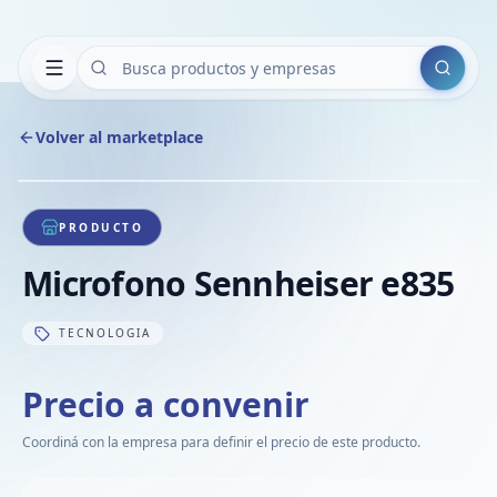
Buscar
Volver al marketplace
Copiar
Compart
Compa
1
/
1
VER
Compa
PRODUCTO
Compa
Microfono Sennheiser e835
Compa
TECNOLOGIA
Precio a convenir
Coordiná con la empresa para definir el precio de este producto.