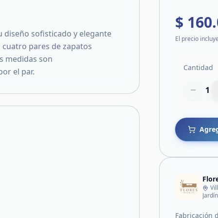
$ 160
 diseño sofisticado y elegante
El precio incluy
 cuatro pares de zapatos
us medidas son
Cantidad
or el par.
1
Agreg
Flor
Vi
Jardín
Fabricación 