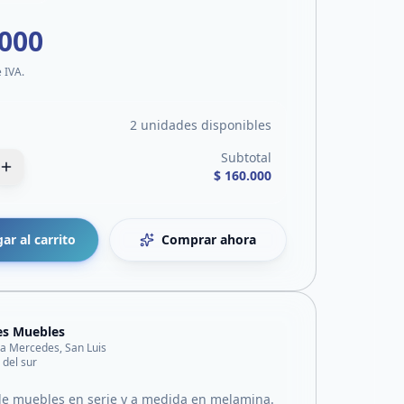
.000
e IVA.
2 unidades disponibles
Subtotal
$ 160.000
ar al carrito
Comprar ahora
es Muebles
lla Mercedes, San Luis
 del sur
de muebles en serie y a medida en melamina.