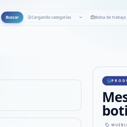
Buscar
Cargando categorías
Bolsa de trabajo
CATEGORÍAS
Limpiar
Cargando categorías...
Copiar link
Compartir producto
Compartir por WhatsApp
PROD
VER EN PANTALLA COMPLETA
Compartir por mail
Mes
Compartir en Facebook
Compartir en X
bot
MUEBL