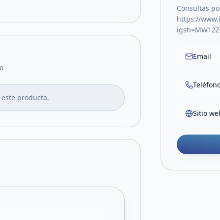
Consultas po
https://www.
igsh=MW12Z
Email
o
Teléfon
 este producto.
Sitio we