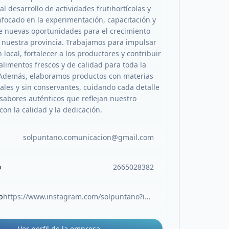
al desarrollo de actividades frutihortícolas y
nfocado en la experimentación, capacitación y
 nuevas oportunidades para el crecimiento
n nuestra provincia. Trabajamos para impulsar
 local, fortalecer a los productores y contribuir
alimentos frescos y de calidad para toda la
Además, elaboramos productos con materias
ales y sin conservantes, cuidando cada detalle
 sabores auténticos que reflejan nuestro
on la calidad y la dedicación.
solpuntano.comunicacion@gmail.com
o
2665028382
b
https://www.instagram.com/solpuntano?igsh=YmRscmxpandlcTRm
Ver perfil de la empresa