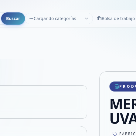
Buscar
Cargando categorías
Bolsa de trabajo
CATEGORÍAS
Limpiar
Cargando categorías...
Copiar link
Compartir producto
Compartir por WhatsApp
PROD
VER EN PANTALLA COMPLETA
Compartir por mail
ME
Compartir en Facebook
Compartir en X
UVA
FABRI