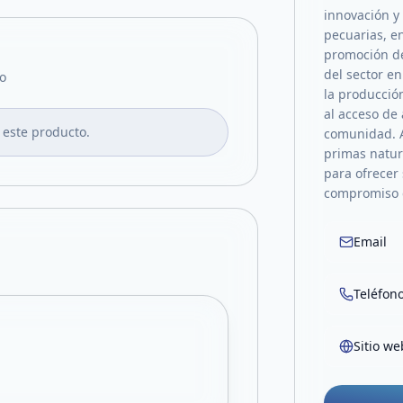
innovación y 
pecuarias, e
promoción de
del sector e
o
la producción
al acceso de 
 este producto.
comunidad. 
primas natur
para ofrecer
compromiso c
Email
Teléfon
Sitio we