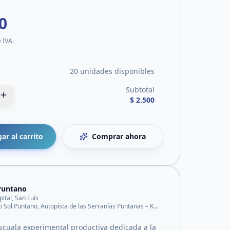
0
e IVA.
20 unidades disponibles
Subtotal
$ 2.500
ar al carrito
Comprar ahora
Puntano
pital, San Luis
Predio Sol Puntano, Autopista de las Serranías Puntanas – Km 797,3.
cuala experimental productiva dedicada a la