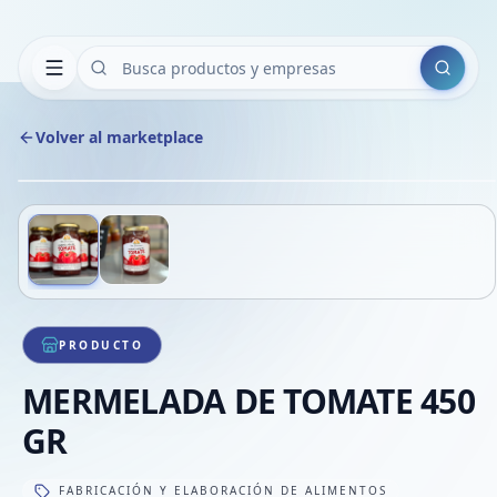
Buscar
Volver al marketplace
Cop
Compa
Com
Deslizá para ver más imágenes
1
/
2
VER
Com
Com
Com
PRODUCTO
MERMELADA DE TOMATE 450
GR
FABRICACIÓN Y ELABORACIÓN DE ALIMENTOS