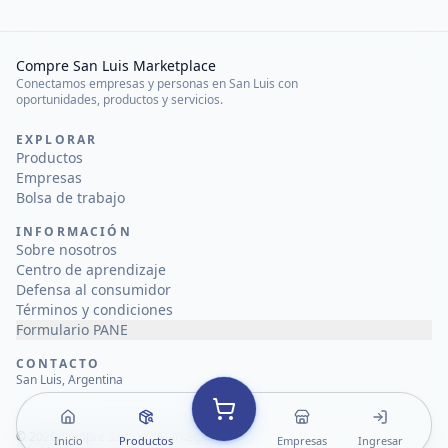
Compre San Luis Marketplace
Conectamos empresas y personas en San Luis con
oportunidades, productos y servicios.
EXPLORAR
Productos
Empresas
Bolsa de trabajo
INFORMACIÓN
Sobre nosotros
Centro de aprendizaje
Defensa al consumidor
Términos y condiciones
Formulario PANE
CONTACTO
San Luis, Argentina
©
2026
Compre San Luis Marketplace
Inicio
Productos
Empresas
Ingresar